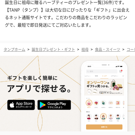
誕生日に祖母に贈るハーブティーのプレゼント一覧(36件)です。
【TANP（タンプ）】は大切な日にぴったりな「ギフト」に出会え
るネット通販サイトです。こだわりの商品をこだわりのラッピン
グで、最短で即日発送にてご対応いたします。
タンプホーム
>
誕生日プレゼント・ギフト
>
祖母
>
食品・スイーツ
>
コー