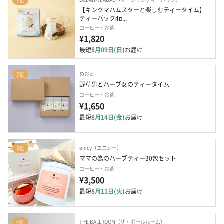
1位
【キンクマハムスターと楽しむティータイム】 
ティーバック4p...
コーヒー・お茶
¥1,820
最短
8月09日(日)
お届け
めおと
2位
野草男とハーブ女のティータイム
コーヒー・お茶
¥1,650
最短
8月14日(金)
お届け
enicy（エニシー）
3位
ママの為のハーブティー30包セット
コーヒー・お茶
¥3,500
最短
8月11日(火)
お届け
THE BALLROOM（ザ・ボールルーム）
4位