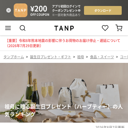
【重要】令和8年熊本地震の影響に伴うお荷物のお届け停止・遅延について
（2026年7月29日更新）
タンプホーム
>
誕生日プレゼント・ギフト
>
祖母
>
食品・スイーツ
>
コー
祖母に贈る誕生日プレゼント（ハーブティー）の人
気ランキング
2026年8月7日
更新