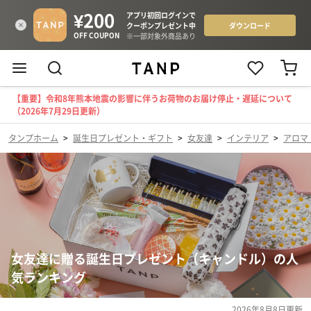
【重要】令和8年熊本地震の影響に伴うお荷物のお届け停止・遅延について
（2026年7月29日更新）
タンプホーム
>
誕生日プレゼント・ギフト
>
女友達
>
インテリア
>
アロマ
女友達に贈る誕生日プレゼント（キャンドル）の人
気ランキング
2026年8月8日
更新