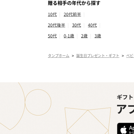
贈る相手の年代から探す
10代
|
20代前半
|
20代後半
|
30代
|
40代
|
50代
|
0-1歳
|
2歳
|
3歳
>
>
タンプホーム
誕生日プレゼント・ギフト
ベビ