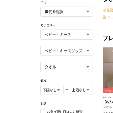
年代
哺乳
抱っ
カテゴリー
プレ
値段
~
配送
お急ぎ便(1日以内に発送)