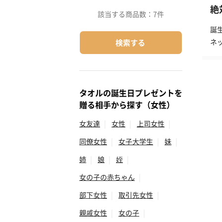
絶
該当する商品数：
7件
誕
ネ
検索する
タオルの誕生日プレゼントを
贈る相手から探す（女性）
女友達
|
女性
|
上司女性
|
同僚女性
|
女子大学生
|
妹
|
姉
|
娘
|
姪
|
女の子の赤ちゃん
|
部下女性
|
取引先女性
|
親戚女性
|
女の子
|