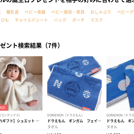
瓶
離乳食
ベビー食器
ベビー寝具・家具
おしゃぶり
ベビーグ
こひも
チャイルドシート
バッグ
ポーチ
マスク
ゼント検索結果（7件）