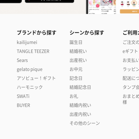
ブランドから探す
シーンから探す
ご利用
kailijumei
誕生日
ご注文
TANGLE TEEZER
結婚祝い
eギフト
Sears
出産祝い
お支払
gelato pique
お中元
ラッピ
アソビュー！ギフト
記念日
配送に
ハーモニック
結婚記念日
タンプ
SWATi
お礼
おまと
様
BUYER
結婚内祝い
出産内祝い
その他のシーン