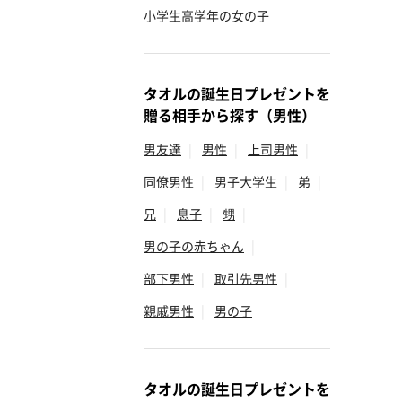
小学生高学年の女の子
タオルの誕生日プレゼントを
贈る相手から探す（男性）
男友達
|
男性
|
上司男性
|
同僚男性
|
男子大学生
|
弟
|
兄
|
息子
|
甥
|
男の子の赤ちゃん
|
部下男性
|
取引先男性
|
親戚男性
|
男の子
タオルの誕生日プレゼントを