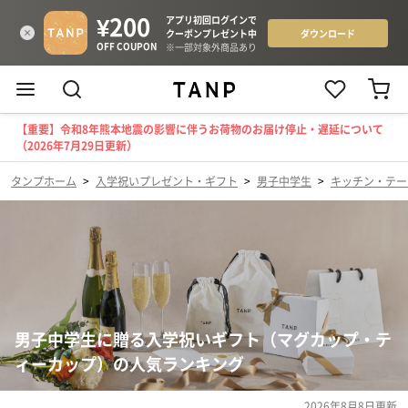
【重要】令和8年熊本地震の影響に伴うお荷物のお届け停止・遅延について
（2026年7月29日更新）
タンプホーム
>
入学祝いプレゼント・ギフト
>
男子中学生
>
キッチン・テー
男子中学生に贈る入学祝いギフト（マグカップ・テ
ィーカップ）の人気ランキング
2026年8月8日
更新