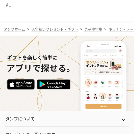
す。
タンプホーム
>
入学祝いプレゼント・ギフト
>
男子中学生
>
キッチン・テー
タンプについて