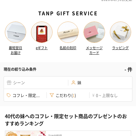
TANP GIFT SERVICE
最短翌日
eギフト
名前の刻印
メッセージ
ラッピング
お届け
カード
-
件
現在の絞り込み条件
シーン
妹
コフレ・限定...
こだわり
(
1
)
0 ~ 上限なし
¥
40代の妹へのコフレ・限定セット商品のプレゼントのお
すすめランキング
TANP福袋