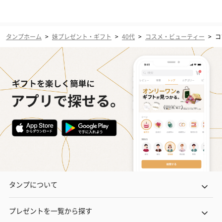
タンプホーム
>
妹プレゼント・ギフト
>
40代
>
コスメ・ビューティー
>
コ
タンプについて
プレゼントを一覧から探す