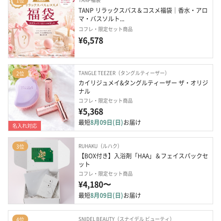
1位
TANP リラックスバス＆コスメ福袋｜香水・アロ
マ・バスソルト...
コフレ・限定セット商品
¥6,578
TANGLE TEEZER（タングルティーザー）
2位
カイリジュメイ&タングルティーザー ザ・オリジ
ナル
コフレ・限定セット商品
¥5,368
最短
8月09日(日)
お届け
名入れ対応
RUHAKU（ルハク）
3位
【BOX付き】入浴剤「HAA」＆フェイスパックセ
ット
コフレ・限定セット商品
¥4,180〜
最短
8月09日(日)
お届け
SNIDEL BEAUTY（スナイデル ビューティ）
4位