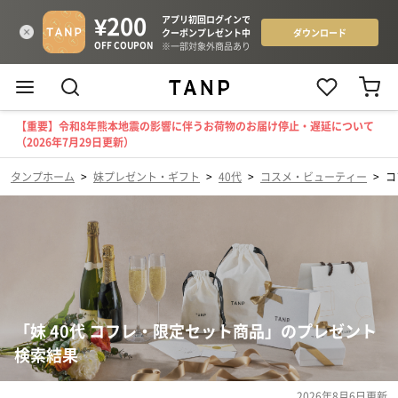
【重要】令和8年熊本地震の影響に伴うお荷物のお届け停止・遅延について
（2026年7月29日更新）
タンプホーム
>
妹プレゼント・ギフト
>
40代
>
コスメ・ビューティー
>
コ
「妹 40代 コフレ・限定セット商品」のプレゼント
検索結果
2026年8月6日
更新