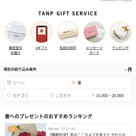
TANP GIFT SERVICE
最短翌日
eギフト
名前の刻印
メッセージ
ラッピング
お届け
カード
-
件
現在の絞り込み条件
シーン
妻
カテゴリ
こだわり
15,000 ~ 20,000
¥
妻へのプレゼントのおすすめランキング
Wacoal（ワコール）
1位
【睡眠科学】肌のここちよさを考えた やわらか