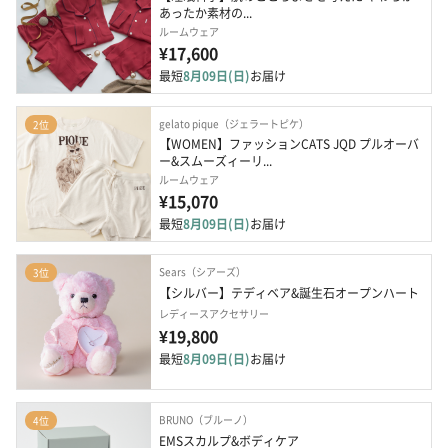
あったか素材の...
ルームウェア
¥17,600
最短
8月09日(日)
お届け
gelato pique（ジェラートピケ）
2位
【WOMEN】ファッションCATS JQD プルオーバ
ー&スムーズィーリ...
ルームウェア
¥15,070
最短
8月09日(日)
お届け
Sears（シアーズ）
3位
【シルバー】テディベア&誕生石オープンハート
レディースアクセサリー
¥19,800
最短
8月09日(日)
お届け
BRUNO（ブルーノ）
4位
EMSスカルプ&ボディケア