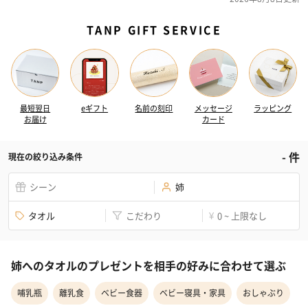
TANP GIFT SERVICE
最短翌日
eギフト
名前の刻印
メッセージ
ラッピング
お届け
カード
-
件
現在の絞り込み条件
シーン
姉
タオル
こだわり
0 ~ 上限なし
¥
姉へのタオルのプレゼントを相手の好みに合わせて選ぶ
哺乳瓶
離乳食
ベビー食器
ベビー寝具・家具
おしゃぶり