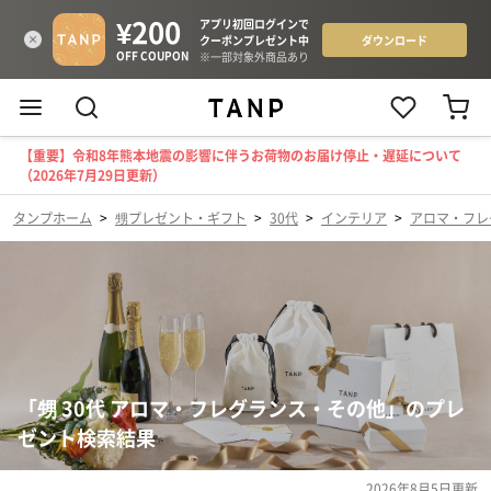
【重要】令和8年熊本地震の影響に伴うお荷物のお届け停止・遅延について
（2026年7月29日更新）
タンプホーム
>
甥プレゼント・ギフト
>
30代
>
インテリア
>
アロマ・フレ
「甥 30代 アロマ・フレグランス・その他」のプレ
ゼント検索結果
2026年8月5日
更新