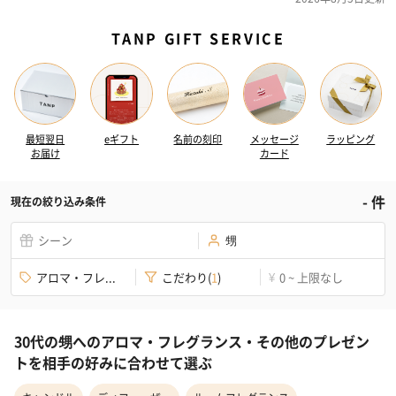
TANP GIFT SERVICE
最短翌日
eギフト
名前の刻印
メッセージ
ラッピング
お届け
カード
-
件
現在の絞り込み条件
シーン
甥
アロマ・フレ...
こだわり
(
1
)
0 ~ 上限なし
¥
30代の甥へのアロマ・フレグランス・その他のプレゼン
トを相手の好みに合わせて選ぶ