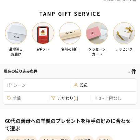
TANP GIFT SERVICE
最短翌日
eギフト
名前の刻印
メッセージ
ラッピング
お届け
カード
-
件
現在の絞り込み条件
シーン
義母
羊羹
こだわり
(
1
)
0 ~ 上限なし
¥
60代の義母への羊羹のプレゼントを相手の好みに合わせ
て選ぶ