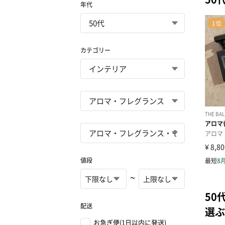
年代
カテゴリー
値段
~
50
配送
選ぶ
お急ぎ便(1日以内に発送)