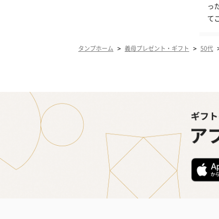
っ
て
>
>
タンプホーム
義母プレゼント・ギフト
50代