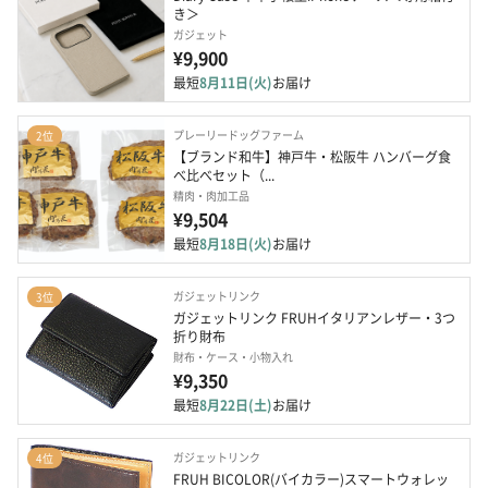
き＞
ガジェット
¥9,900
最短
8月11日(火)
お届け
プレーリードッグファーム
2位
【ブランド和牛】神戸牛・松阪牛 ハンバーグ食
べ比べセット（...
精肉・肉加工品
¥9,504
最短
8月18日(火)
お届け
ガジェットリンク
3位
ガジェットリンク FRUHイタリアンレザー・3つ
折り財布
財布・ケース・小物入れ
¥9,350
最短
8月22日(土)
お届け
ガジェットリンク
4位
FRUH BICOLOR(バイカラー)スマートウォレッ