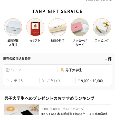
TANP GIFT SERVICE
最短翌日
eギフト
名前の刻印
メッセージ
ラッピング
お届け
カード
-
件
現在の絞り込み条件
シーン
男子大学生
カテゴリ
こだわり
9,000 ~ 10,000
¥
男子大学生へのプレゼントのおすすめランキング
PORTÈ BONHEU（ポルト・ボヌール）
1位
Diary Case 本革手帳型iPhoneケース＜専用箱付