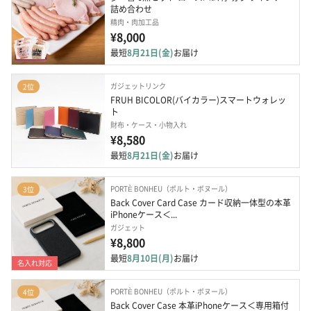
詰め合わせ
精肉・肉加工品
¥8,000
最短
8月21日(金)
お届け
ガジェットリンク
2位
FRUH BICOLOR(バイカラー)スマートウォレッ
ト
財布・ケース・小物入れ
¥8,580
最短
8月21日(金)
お届け
PORTÈ BONHEU（ポルト・ボヌール）
3位
Back Cover Card Case カード収納一体型の本革
iPhoneケース＜...
ガジェット
¥8,800
最短
8月10日(月)
お届け
名入れ対応
PORTÈ BONHEU（ポルト・ボヌール）
4位
Back Cover Case 本革iPhoneケース＜専用箱付