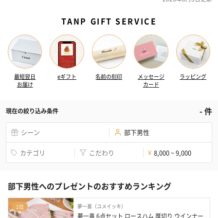
TANP GIFT SERVICE
最短翌日
eギフト
名前の刻印
メッセージ
ラッピング
お届け
カード
-
件
現在の絞り込み条件
シーン
部下男性
カテゴリ
こだわり
8,000 ~ 9,000
¥
部下男性へのプレゼントのおすすめランキング
夢一喜（ユメイッキ）
1位
夢一喜 6点セット ロースハム 厚切り ウインナー  