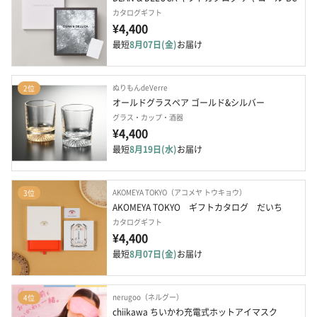
カタログギフト
¥4,400
最短
8月07日(金)
お届け
ぬりもんdeVerre
2位
オールドグラスペア ゴールド&シルバー
グラス・カップ・酒器
¥4,400
最短
8月19日(水)
お届け
AKOMEYA TOKYO（アコメヤ トウキョウ）
3位
AKOMEYA TOKYO　ギフトカタログ　だいち
カタログギフト
¥4,400
最短
8月07日(金)
お届け
nerugoo（ネルグー）
4位
chiikawa ちいかわ充電式ホットアイマスク