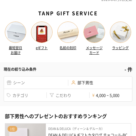
TANP GIFT SERVICE
最短翌日
eギフト
名前の刻印
メッセージ
ラッピング
お届け
カード
-
件
現在の絞り込み条件
シーン
部下男性
カテゴリ
こだわり
4,000 ~ 5,000
¥
部下男性へのプレゼントのおすすめランキング
DEAN & DELUCA（ディーン & デルーカ）
1位
DEAN & DELUCA ギフトカタログ チャコール-BC