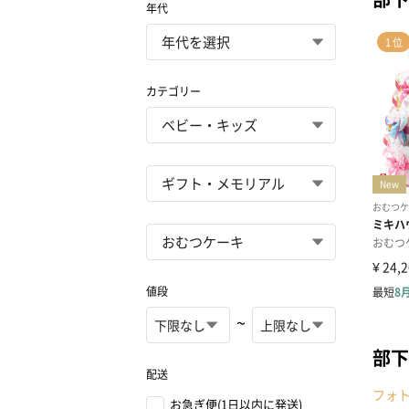
年代
カテゴリー
値段
~
部下
配送
フォ
お急ぎ便(1日以内に発送)