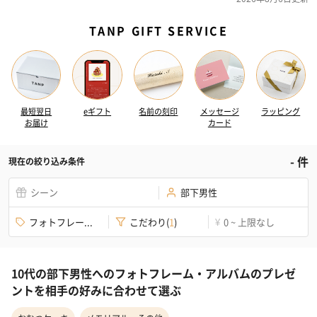
TANP GIFT SERVICE
最短翌日
eギフト
名前の刻印
メッセージ
ラッピング
お届け
カード
-
件
現在の絞り込み条件
シーン
部下男性
フォトフレー...
こだわり
(
1
)
0 ~ 上限なし
¥
10代の部下男性へのフォトフレーム・アルバムのプレゼ
ントを相手の好みに合わせて選ぶ