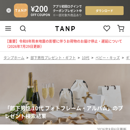
【重要】令和8年熊本地震の影響に伴うお荷物のお届け停止・遅延について
（2026年7月29日更新）
タンプホーム
>
部下男性プレゼント・ギフト
>
10代
>
ベビー・キッズ
>
ギ
「部下男性 10代 フォトフレーム・アルバム」のプ
レゼント検索結果
2026年8月6日
更新