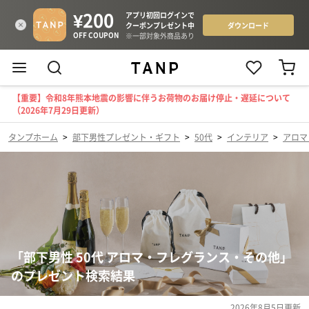
【重要】令和8年熊本地震の影響に伴うお荷物のお届け停止・遅延について
（2026年7月29日更新）
タンプホーム
>
部下男性プレゼント・ギフト
>
50代
>
インテリア
>
アロマ
「部下男性 50代 アロマ・フレグランス・その他」
のプレゼント検索結果
2026年8月5日
更新