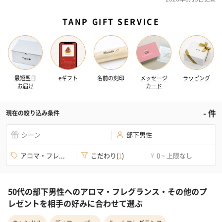
TANP GIFT SERVICE
最短翌日
eギフト
名前の刻印
メッセージ
ラッピング
お届け
カード
-
件
現在の絞り込み条件
シーン
部下男性
アロマ・フレ...
こだわり
(
1
)
0 ~ 上限なし
¥
50代の部下男性へのアロマ・フレグランス・その他のプ
レゼントを相手の好みに合わせて選ぶ