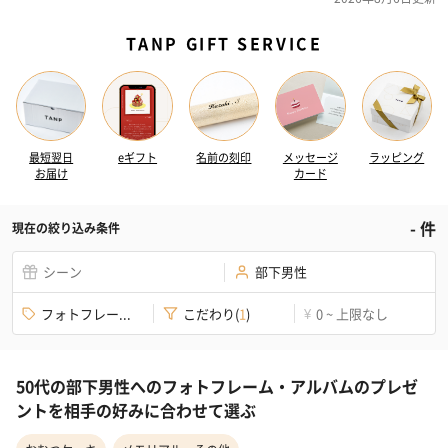
TANP GIFT SERVICE
最短翌日
eギフト
名前の刻印
メッセージ
ラッピング
お届け
カード
-
件
現在の絞り込み条件
シーン
部下男性
フォトフレー...
こだわり
(
1
)
0 ~ 上限なし
¥
50代の部下男性へのフォトフレーム・アルバムのプレゼ
ントを相手の好みに合わせて選ぶ