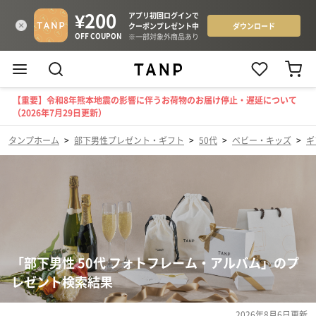
【重要】令和8年熊本地震の影響に伴うお荷物のお届け停止・遅延について
（2026年7月29日更新）
タンプホーム
>
部下男性プレゼント・ギフト
>
50代
>
ベビー・キッズ
>
ギ
「部下男性 50代 フォトフレーム・アルバム」のプ
レゼント検索結果
2026年8月6日
更新