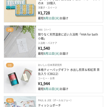
の⽊　18個入
洋菓子・スイーツ
¥1,728
最短
8月11日(火)
お届け
HAA（ハー）
2位
限りなく天然温泉に近い入浴剤「HAA for bath 
小箱」
入浴剤・バスケア
¥1,540
最短
8月11日(火)
お届け
おいしい日本茶研究所
3位
本格ティーバッグギフト 水出し煎茶＆和紅茶 茶
缶入り (CBG12)
コーヒー・お茶
¥1,944
最短
8月11日(火)
お届け
PAUL ＆ JOE（ポール＆ジョー）
4位
ティッシュポーチ