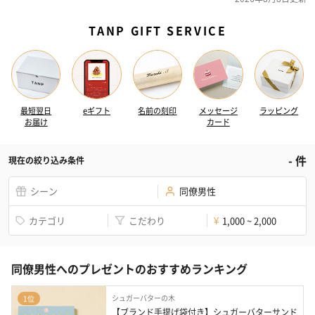
TANP GIFT SERVICE
最短翌日
eギフト
名前の刻印
メッセージ
ラッピング
お届け
カード
-
件
現在の絞り込み条件
シーン
同僚男性
カテゴリ
こだわり
1,000 ~ 2,000
¥
同僚男性へのプレゼントのおすすめランキング
シュガーバターの木
1位
【ブランド手提げ袋付き】シュガーバターサンド