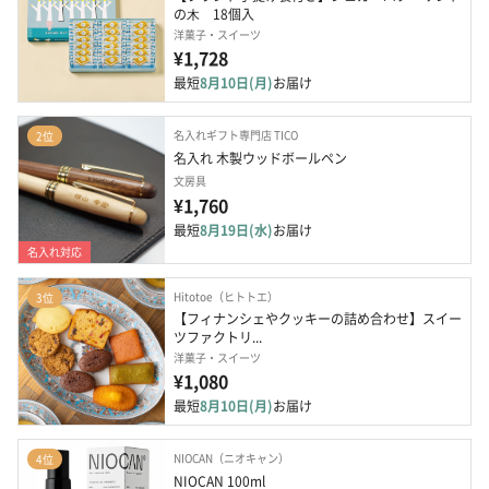
の⽊　18個入
洋菓子・スイーツ
¥1,728
最短
8月10日(月)
お届け
名入れギフト専門店 TICO
2位
名入れ 木製ウッドボールペン
文房具
¥1,760
最短
8月19日(水)
お届け
名入れ対応
Hitotoe（ヒトトエ）
3位
【フィナンシェやクッキーの詰め合わせ】スイー
ツファクトリ...
洋菓子・スイーツ
¥1,080
最短
8月10日(月)
お届け
NIOCAN（ニオキャン）
4位
NIOCAN 100ml