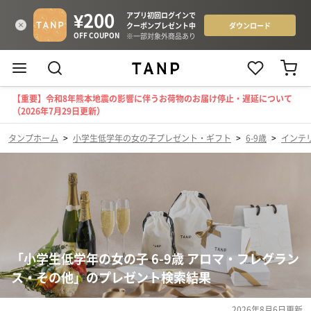
【重要】令和8年熊本地震の影響に伴うお荷物のお届け停止・遅延について
（2026年7月29日更新）
タンプホーム
>
小学生低学年の女の子プレゼント・ギフト
>
6-9歳
>
インテ
「小学生低学年の女の子 6-9歳 アロマ・フレグラン
ス・その他」のプレゼント検索結果
2026年8月6日
更新