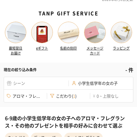
TANP GIFT SERVICE
最短翌日
eギフト
名前の刻印
メッセージ
ラッピング
お届け
カード
-
件
現在の絞り込み条件
シーン
小学生低学年の女の子
アロマ・フレ...
こだわり
(
1
)
0 ~ 上限なし
¥
6-9歳の小学生低学年の女の子へのアロマ・フレグラン
ス・その他のプレゼントを相手の好みに合わせて選ぶ