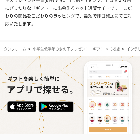
他のプレゼント一覧(0件)です。【TANP（タンプ）】は大切な日
にぴったりな「ギフト」に出会えるネット通販サイトです。こだ
わりの商品をこだわりのラッピングで、最短で即日発送にてご対
応いたします。
タンプホーム
>
小学生低学年の女の子プレゼント・ギフト
>
6-9歳
>
インテ