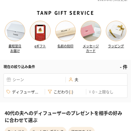
TANP GIFT SERVICE
最短翌日
eギフト
名前の刻印
メッセージ
ラッピング
お届け
カード
-
件
現在の絞り込み条件
シーン
夫
ディフューザ...
こだわり
(
1
)
0 ~ 上限なし
¥
40代の夫へのディフューザーのプレゼントを相手の好み
に合わせて選ぶ