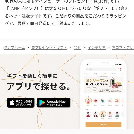
40代の夫に贈るディフューザーのプレゼント一覧(15件)です。
【TANP（タンプ）】は大切な日にぴったりな「ギフト」に出会え
るネット通販サイトです。こだわりの商品をこだわりのラッピン
グで、最短で即日発送にてご対応いたします。
タンプホーム
>
夫プレゼント・ギフト
>
40代
>
インテリア
>
アロマ・フレ