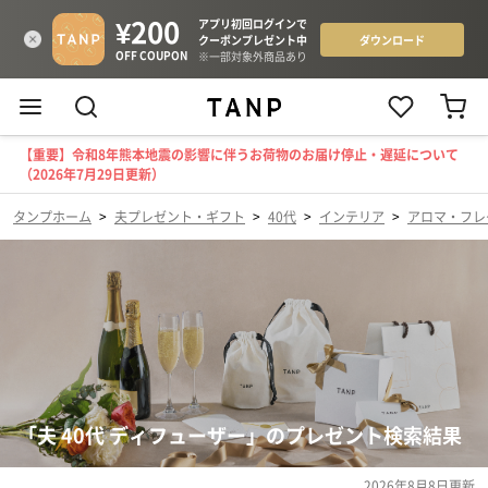
【重要】令和8年熊本地震の影響に伴うお荷物のお届け停止・遅延について
（2026年7月29日更新）
タンプホーム
>
夫プレゼント・ギフト
>
40代
>
インテリア
>
アロマ・フレ
「夫 40代 ディフューザー」のプレゼント検索結果
2026年8月8日
更新