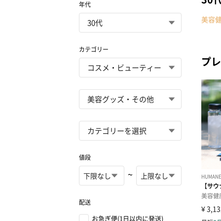
年代
美容
カテゴリー
プレ
値段
~
配送
お急ぎ便(1日以内に発送)