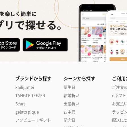
ブランドから探す
シーンから探す
ご利用
kailijumei
誕生日
ご注文
TANGLE TEEZER
結婚祝い
eギフト
Sears
出産祝い
お支払
gelato pique
お中元
ラッピ
アソビュー！ギフト
記念日
配送に