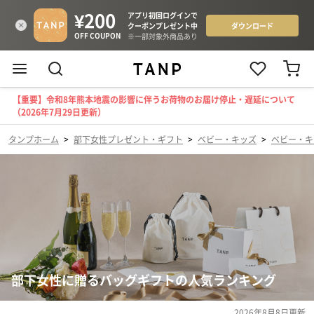
【重要】令和8年熊本地震の影響に伴うお荷物のお届け停止・遅延について
（2026年7月29日更新）
タンプホーム
>
部下女性プレゼント・ギフト
>
ベビー・キッズ
>
ベビー・キ
部下女性に贈るバッグギフトの人気ランキング
2026年8月8日
更新