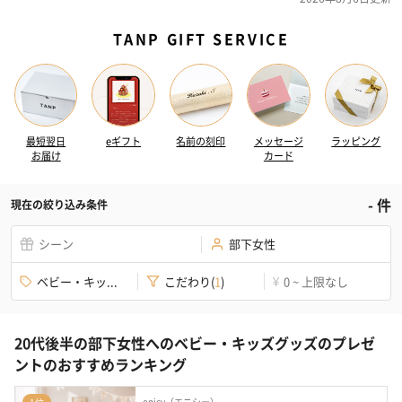
TANP GIFT SERVICE
最短翌日
eギフト
名前の刻印
メッセージ
ラッピング
お届け
カード
-
件
現在の絞り込み条件
シーン
部下女性
ベビー・キッ...
こだわり
(
1
)
0 ~ 上限なし
¥
20代後半の部下女性へのベビー・キッズグッズのプレゼ
ントのおすすめランキング
enicy（エニシー）