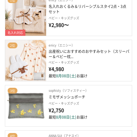
1位
名入れおくるみ＆リバーシブルスタイ2点・3点
セット
ベビー・キッズグッズ
¥2,980〜
名入れ対応
enicy（エニシー）
2位
出産祝いにおすすめのおやすみセット（スリーパ
ー＆ベビー枕...
ベビー・キッズグッズ
¥4,980
最短
8月08日(土)
お届け
sophisty（ソフィスティー）
3位
ミモザメッシュポーチ
ベビー・キッズグッズ
¥2,750
最短
8月08日(土)
お届け
ANNA SUI（アナスイ）
4位