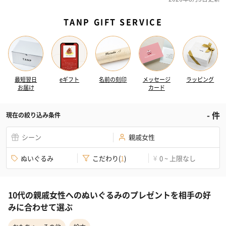
TANP GIFT SERVICE
最短翌日
eギフト
名前の刻印
メッセージ
ラッピング
お届け
カード
-
件
現在の絞り込み条件
シーン
親戚女性
ぬいぐるみ
こだわり
(
1
)
0 ~ 上限なし
¥
10代の親戚女性へのぬいぐるみのプレゼントを相手の好
みに合わせて選ぶ