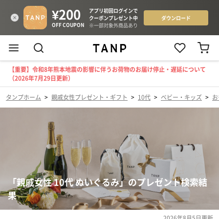
【重要】令和8年熊本地震の影響に伴うお荷物のお届け停止・遅延について
（2026年7月29日更新）
タンプホーム
>
親戚女性プレゼント・ギフト
>
10代
>
ベビー・キッズ
>
お
「親戚女性 10代 ぬいぐるみ」のプレゼント検索結
果
2026年8月5日
更新