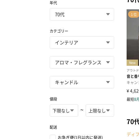
年代
カテゴリー
値段
~
70
配送
ディ
お急ぎ便(1日以内に発送)