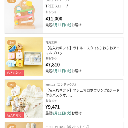
1位
TREE スロープ
おもちゃ
¥11,000
最短
8月11日(火)
お届け
育児工房
2位
【名入れギフト】ラトル・スタイ&ふわふわアニ
マルブロッ...
おもちゃ
¥7,810
最短
8月11日(火)
お届け
名入れ対応
kontex（コンテックス）
3位
【名入れギフト】マシュマロボウリング&フード
付きバスタオル...
おもちゃ
¥9,471
最短
8月11日(火)
お届け
名入れ対応
BON TON TOYS（ボントントイズ）
4位