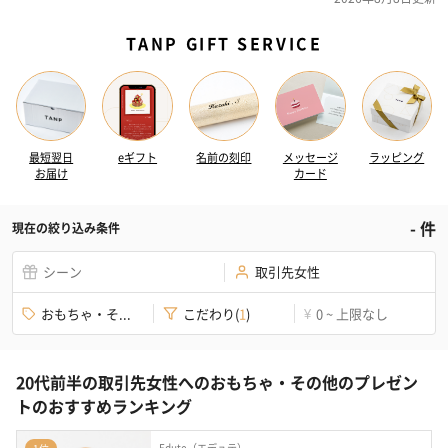
TANP GIFT SERVICE
最短翌日
eギフト
名前の刻印
メッセージ
ラッピング
お届け
カード
-
件
現在の絞り込み条件
シーン
取引先女性
おもちゃ・そ...
こだわり
(
1
)
0 ~ 上限なし
¥
20代前半の取引先女性へのおもちゃ・その他のプレゼン
トのおすすめランキング
Edute（エデュテ）