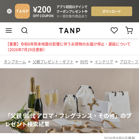
【重要】令和8年熊本地震の影響に伴うお荷物のお届け停止・遅延について
（2026年7月29日更新）
タンプホーム
>
父親プレゼント・ギフト
>
90代
>
インテリア
>
アロマ・フ
「父親 90代 アロマ・フレグランス・その他」のプ
レゼント検索結果
2026年8月5日
更新