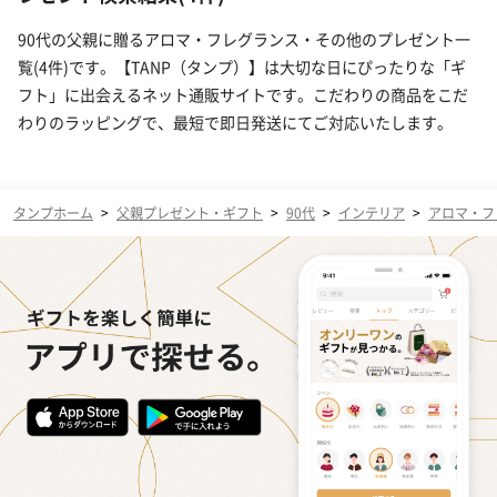
90代の父親に贈るアロマ・フレグランス・その他のプレゼント一
覧(4件)です。【TANP（タンプ）】は大切な日にぴったりな「ギ
フト」に出会えるネット通販サイトです。こだわりの商品をこだ
わりのラッピングで、最短で即日発送にてご対応いたします。
タンプホーム
>
父親プレゼント・ギフト
>
90代
>
インテリア
>
アロマ・フ