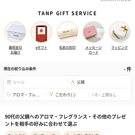
TANP GIFT SERVICE
最短翌日
eギフト
名前の刻印
メッセージ
ラッピング
お届け
カード
-
件
現在の絞り込み条件
シーン
父親
アロマ・フレ...
こだわり
(
1
)
0 ~ 上限なし
¥
90代の父親へのアロマ・フレグランス・その他のプレゼ
ントを相手の好みに合わせて選ぶ