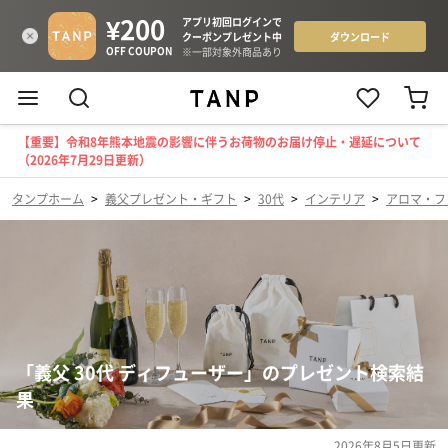
【重要】令和8年熊本地震の影響に伴うお荷物のお届け停止・遅延について
（2026年7月29日更新）
タンプホーム
>
義父プレゼント・ギフト
>
30代
>
インテリア
>
アロマ・フ
「義父 30代 ディフューザー」のプレゼント検索結
果
2026年8月5日
更新