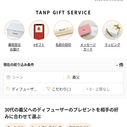
TANP GIFT SERVICE
最短翌日
eギフト
名前の刻印
メッセージ
ラッピング
お届け
カード
-
件
現在の絞り込み条件
シーン
義父
ディフューザ...
こだわり
(
1
)
0 ~ 上限なし
¥
30代の義父へのディフューザーのプレゼントを相手の好
みに合わせて選ぶ