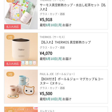
1位
サーモス真空断熱カップ・水出し紅茶セット【名
入れ】
グラス・カップ・酒器
¥5,918
最短
8月10日(月)
お届け
名入れ対応
THERMOS（サーモス）
2位
【名入れ】THERMOS 真空断熱カップ
グラス・カップ・酒器
¥4,070
最短
8月10日(月)
お届け
名入れ対応
PAUL ＆ JOE（ポール＆ジョー）
3位
【BOX付き】ポール＆ジョー マグカップ＆コー
スター《ヌネッ...
グラス・カップ・酒器
¥5,500
最短
8月10日(月)
お届け
エレキソルト
4位