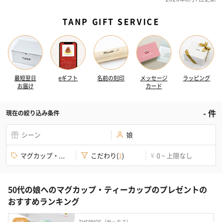
TANP GIFT SERVICE
最短翌日
eギフト
名前の刻印
メッセージ
ラッピング
お届け
カード
-
件
現在の絞り込み条件
シーン
娘
マグカップ・...
こだわり
(
1
)
0 ~ 上限なし
¥
50代の娘へのマグカップ・ティーカップのプレゼントの
おすすめランキング
THERMOS（サーモス）