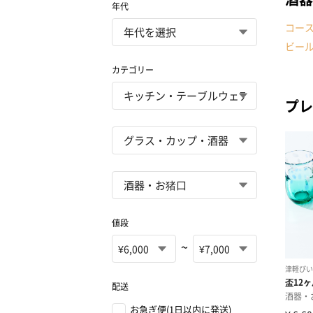
年代
コー
ビー
カテゴリー
プレ
値段
~
配送
お急ぎ便(1日以内に発送)