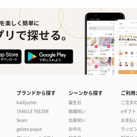
ブランドから探す
シーンから探す
ご利用
kailijumei
誕生日
ご注文
TANGLE TEEZER
結婚祝い
eギフト
Sears
出産祝い
お支払
gelato pique
お中元
ラッピ