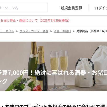
新規会員登録
ログイ
届け停止・遅延について（2026年7月29日更新）
>
>
>
ト・ギフト
グラス・カップ・酒器
酒器・お猪口
対象商品（価格帯：6,00
予算7,000円！絶対に喜ばれる酒器・お
ング
・お猪口のプレゼントを相手の好みに合わせて選