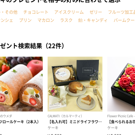
子・その他
チョコレート
アイスクリーム
ゼリー
フルーツ加工
ナンシェ
プリン
マカロン
ラスク
飴・キャンディ
バームクー
ゼント検索結果（22件）