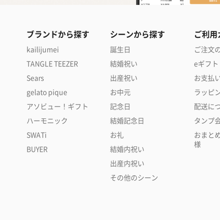
ブランドから探す
シーンから探す
ご利用
kailijumei
誕生日
ご注文
TANGLE TEEZER
結婚祝い
eギフト
Sears
出産祝い
お支払
gelato pique
お中元
ラッピ
アソビュー！ギフト
記念日
配送に
ハーモニック
結婚記念日
タンプ
SWATi
お礼
おまと
様
BUYER
結婚内祝い
出産内祝い
その他のシーン