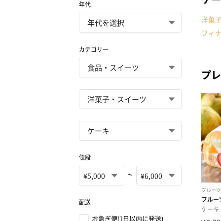
年代
洋菓
フィ
カテゴリー
プレ
値段
~
配送
お急ぎ便(1日以内に発送)