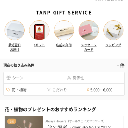
TANP GIFT SERVICE
最短翌日
eギフト
名前の刻印
メッセージ
ラッピング
お届け
カード
-
件
現在の絞り込み条件
シーン
関係性
花・植物
こだわり
5,000 ~ 6,000
¥
花・植物のプレゼントのおすすめランキング
Always Flowers（オールウェイズフラワーズ）
1位
【タンプ限定】Flower BAG No.2 マカロン