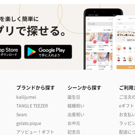
ブランドから探す
シーンから探す
ご利用
kailijumei
誕生日
ご注文
TANGLE TEEZER
結婚祝い
eギフト
Sears
出産祝い
お支払
gelato pique
お中元
ラッピ
アソビュー！ギフト
記念日
配送に