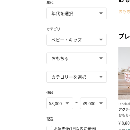
年代
おも
カテゴリー
プレ
値段
~
配送
お急ぎ便(1日以内に発送)