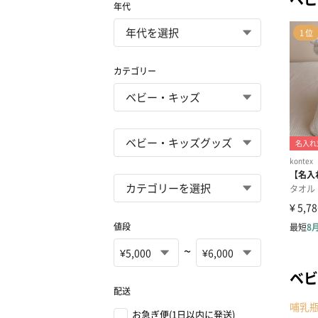
年代
カテゴリー
値段
~
ベビ
配送
哺乳
お急ぎ便(1日以内に発送)