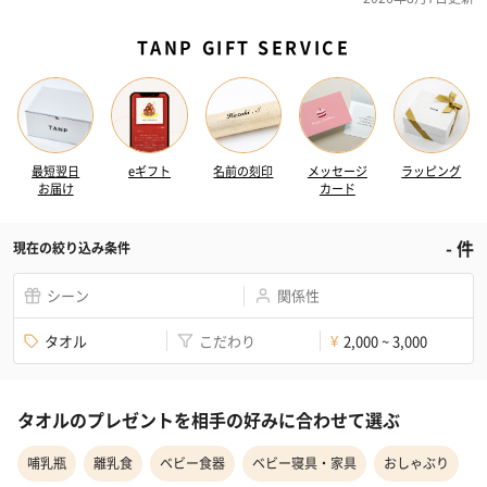
TANP GIFT SERVICE
最短翌日
eギフト
名前の刻印
メッセージ
ラッピング
お届け
カード
-
件
現在の絞り込み条件
シーン
関係性
タオル
こだわり
2,000 ~ 3,000
¥
タオルのプレゼントを相手の好みに合わせて選ぶ
哺乳瓶
離乳食
ベビー食器
ベビー寝具・家具
おしゃぶり