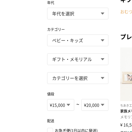
年代
おむ
カテゴリー
プレ
値段
~
配送
お急ぎ便(1日以内に発送)