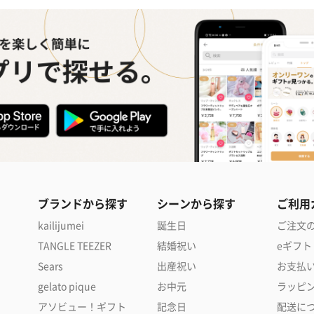
ブランドから探す
シーンから探す
ご利用
kailijumei
誕生日
ご注文
TANGLE TEEZER
結婚祝い
eギフト
Sears
出産祝い
お支払
gelato pique
お中元
ラッピ
アソビュー！ギフト
記念日
配送に