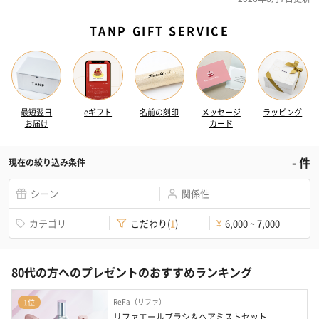
TANP GIFT SERVICE
最短翌日
eギフト
名前の刻印
メッセージ
ラッピング
お届け
カード
-
件
現在の絞り込み条件
シーン
関係性
カテゴリ
こだわり
(
1
)
6,000 ~ 7,000
¥
80代の方へのプレゼントのおすすめランキング
ReFa（リファ）
1位
リファエールブラシ＆ヘアミストセット