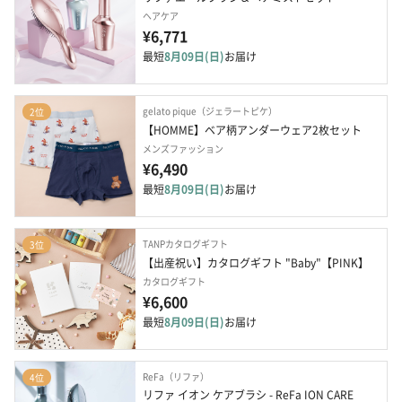
ヘアケア
¥6,771
最短
8月09日(日)
お届け
gelato pique（ジェラートピケ）
2位
【HOMME】ベア柄アンダーウェア2枚セット
メンズファッション
¥6,490
最短
8月09日(日)
お届け
TANPカタログギフト
3位
【出産祝い】カタログギフト "Baby"【PINK】
カタログギフト
¥6,600
最短
8月09日(日)
お届け
ReFa（リファ）
4位
リファ イオン ケアブラシ - ReFa ION CARE 