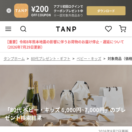
【重要】令和8年熊本地震の影響に伴うお荷物のお届け停止・遅延について
（2026年7月29日更新）
タンプホーム
>
80代プレゼント・ギフト
>
ベビー・キッズ
>
対象商品（価格帯
「80代 ベビー・キッズ 6,000円~7,000円」のプレ
ゼント検索結果
2026年8月7日
更新