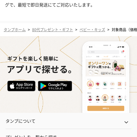
グで、最短で即日発送にてご対応いたします。
タンプホーム
>
80代プレゼント・ギフト
>
ベビー・キッズ
>
対象商品（価格帯
タンプについて