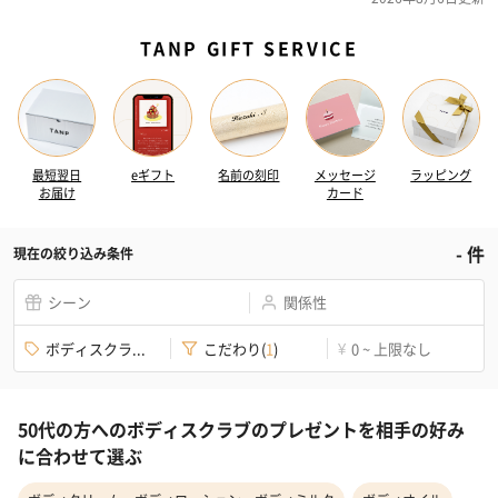
TANP GIFT SERVICE
最短翌日
eギフト
名前の刻印
メッセージ
ラッピング
お届け
カード
-
件
現在の絞り込み条件
シーン
関係性
ボディスクラ...
こだわり
(
1
)
0 ~ 上限なし
¥
50代の方へのボディスクラブのプレゼントを相手の好み
に合わせて選ぶ