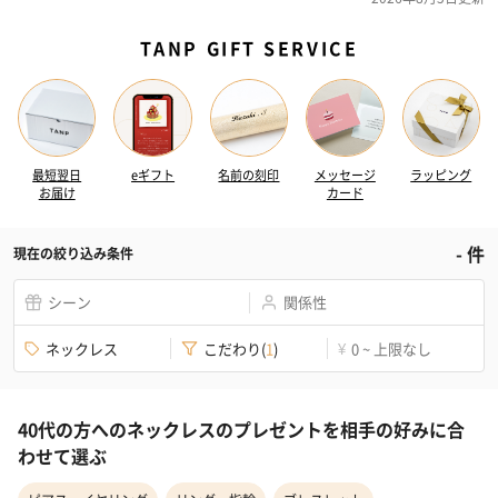
TANP GIFT SERVICE
最短翌日
eギフト
名前の刻印
メッセージ
ラッピング
お届け
カード
-
件
現在の絞り込み条件
シーン
関係性
ネックレス
こだわり
(
1
)
0 ~ 上限なし
¥
40代の方へのネックレスのプレゼントを相手の好みに合
わせて選ぶ