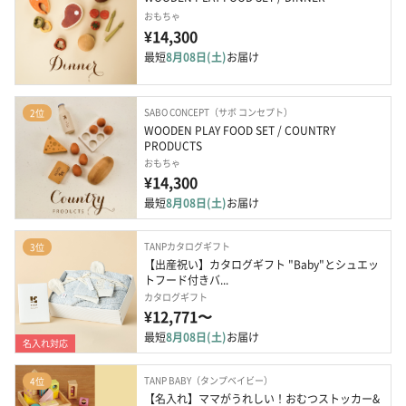
おもちゃ
¥14,300
最短
8月08日(土)
お届け
SABO CONCEPT（サボ コンセプト）
2位
WOODEN PLAY FOOD SET / COUNTRY 
PRODUCTS
おもちゃ
¥14,300
最短
8月08日(土)
お届け
TANPカタログギフト
3位
【出産祝い】カタログギフト "Baby"とシュエッ
トフード付きバ...
カタログギフト
¥12,771〜
最短
8月08日(土)
お届け
名入れ対応
TANP BABY（タンプベイビー）
4位
【名入れ】ママがうれしい！おむつストッカー&