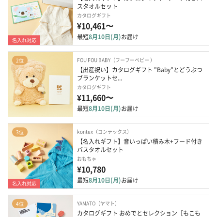
スタオルセット
カタログギフト
¥10,461〜
最短
8月10日(月)
お届け
名入れ対応
FOU FOU BABY（フーフーベビー ）
2位
【出産祝い】カタログギフト "Baby"とどうぶつ
ブランケットセ...
カタログギフト
¥11,660〜
最短
8月10日(月)
お届け
kontex（コンテックス）
3位
【名入れギフト】音いっぱい積み木+フード付き
バスタオルセット
おもちゃ
¥10,780
最短
8月10日(月)
お届け
名入れ対応
YAMATO（ヤマト）
4位
カタログギフト おめでとセレクション［もこも