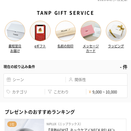
TANP GIFT SERVICE
最短翌日
eギフト
名前の刻印
メッセージ
ラッピング
お届け
カード
-
件
現在の絞り込み条件
シーン
関係性
カテゴリ
こだわり
9,000 ~ 10,000
¥
プレゼントのおすすめランキング
NIPLUX（ニップラックス）
1位
【温熱&EMS】ネックケア＜NECK RELAX＞