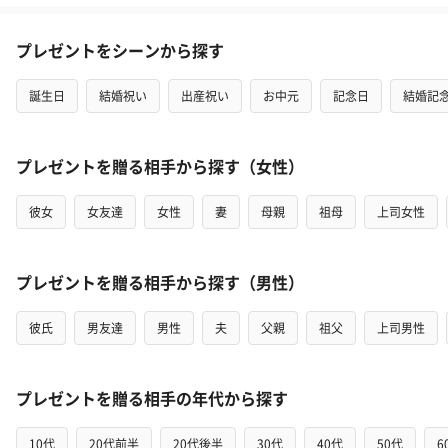
プレゼントをシーンから探す
誕生日
結婚祝い
出産祝い
お中元
記念日
結婚記
プレゼントを贈る相手から探す（女性）
彼女
女友達
女性
妻
母親
祖母
上司女性
プレゼントを贈る相手から探す（男性）
彼氏
男友達
男性
夫
父親
祖父
上司男性
プレゼントを贈る相手の年代から探す
10代
20代前半
20代後半
30代
40代
50代
6