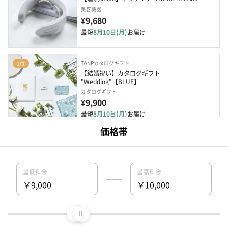
美容機器
¥9,680
最短
8月10日(月)
お届け
TANPカタログギフト
2位
【結婚祝い】カタログギフト 
"Wedding"【BLUE】
カタログギフト
¥9,900
最短
8月10日(月)
お届け
ReFa（リファ）
3位
ReFa HAIR FACE TOWEL PAIR SET リファヘア
フェイスタオルペ...
生活雑貨・日用品
¥10,000
最短
8月10日(月)
お届け
RIVERET（リヴェレット）
4位
【ペア】高級ビール「イネディット」&手作りビ