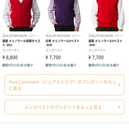
商品詳細情報
成分/原材料
カシミヤ100%
幅・奥行き・
285mm・370mm・30mm
高さ（外箱）
外装の形状
四角い紙箱
重さ/内容量
360g
お届け内容・
・商品本体
セット状態
・金色化粧箱
Pure Cashmere（ピュアカシミヤ）のプレゼントをもっ
サイズ/寸法
S (身丈 62cm 胸囲 96cm 肩幅35cm)
M (身丈 64cm 胸囲 102cm 肩幅 37cm)
と見る
L (身丈 66cm 胸囲 108cm 肩幅 39cm)
LL (身丈 68cm 胸囲 114cm 肩幅 41cm)
メンズベストのプレゼントをもっと見る
カラーコード
・黄
#DFBE79
原産国
中国