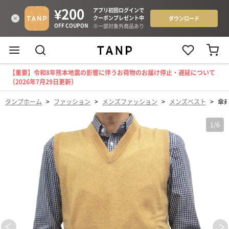
【重要】令和8年熊本地震の影響に伴うお荷物のお届け停止・遅延について
（2026年7月29日更新）
タンプホーム
>
ファッション
>
メンズファッション
>
メンズベスト
>
傘寿
1
/
6