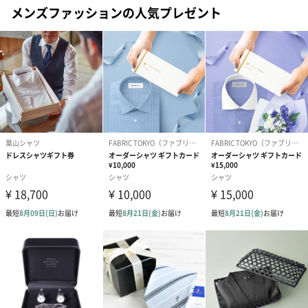
対応可能オプ
・のし
メンズファッションの人気プレゼント
ション
・ラッピング
その他留意事
ラッピングも熨斗と同様に0円となります。
項
商品オプション情報
ラッピング
あり（0円）