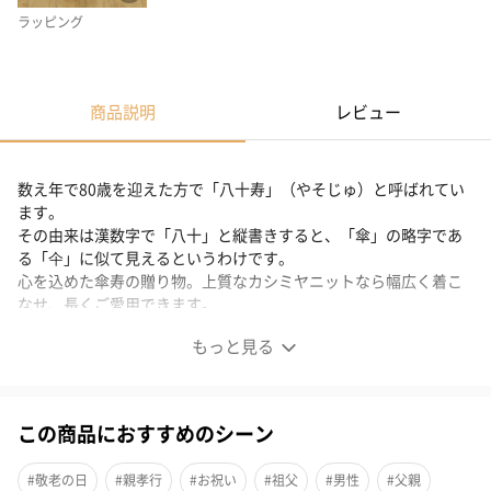
ラッピング
商品説明
レビュー
数え年で80歳を迎えた方で「八十寿」（やそじゅ）と呼ばれてい
ます。
その由来は漢数字で「八十」と縦書きすると、「傘」の略字であ
る「仐」に似て見えるというわけです。
心を込めた傘寿の贈り物。上質なカシミヤニットなら幅広く着こ
なせ、長くご愛用できます。
もっと見る
傘寿と米寿
この商品におすすめのシーン
傘寿とは・・・
#敬老の日
#親孝行
#お祝い
#祖父
#男性
#父親