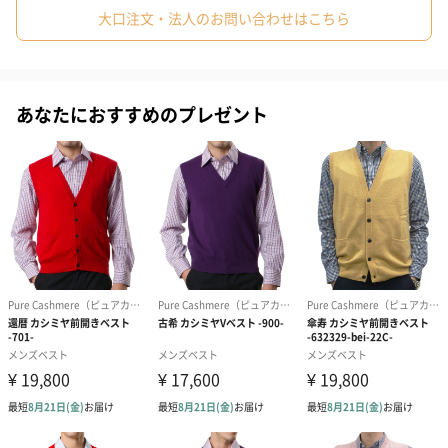
大口注文・法人のお問い合わせはこちら
カシミヤとは、中国・モンゴル・イランなど冬は寒くて夏は熱帯
という、
温度差の激しい高度1,000メートルの山岳地帯に生息する
「カシミヤ山羊」から採れる産毛またはそれを原料とした糸、毛
あなたにおすすめのプレゼント
織物の総称です。
カシミヤ山羊は、このような厳しい気候の中で育つ為、
良質な原料が採れるウール等に比べ人工飼育が難しく大量生産が
できません。
1頭から採れる産毛は180gほどで、大変希少価値の高い原料で
す。
カシミヤの価値は希少なだけでなく、
一般的にウールの3分の1という軽さと15μほどという驚異的な毛
の細さです。