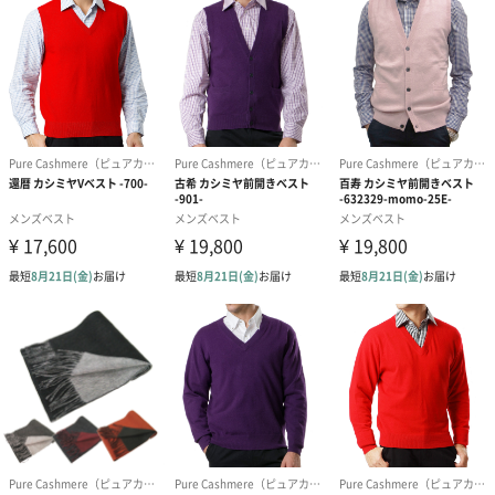
原毛の繊維が平均15.5μm(1μmは、1mmの1000分の1)程度と
大変細く、繊維の表面が平滑である為、この原料を使用した製品
は
軽くて暖かく保湿性に富み、特有の光沢感とソフトな風合いがあ
ります。
これが「繊維の宝石」と呼ばれる由縁です。
その中でも当店のカシミヤセーターは、
最高級とされる中国の内モンゴル産原料を厳選して使用し、
豊富なカラーバリエーションで熟成工が丁寧に編みたてておりま
す。
しなやかで独特の光沢と質感、最高級のカシミヤだけが持つ本物
の魅力。
当店が自信をもってご提供する逸品をどうぞお試し下さい。
※カシミヤ製品はデリケートな為、洗濯は信用あるクリーニング
店へご相談下さい。