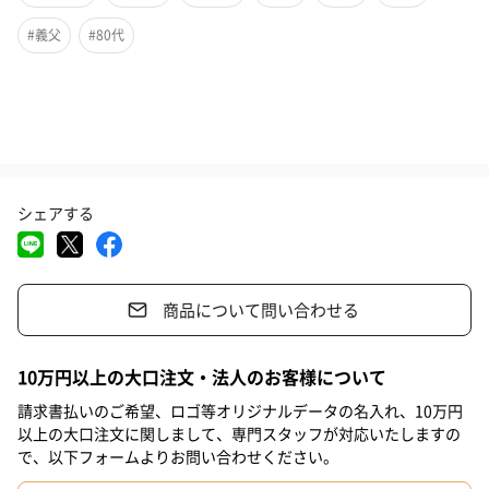
数え年で80歳を迎えた方で「八十寿」（やそじゅ）と呼ばれてい
ます。
#義父
#80代
その由来は漢数字で「八十」と縦書きすると、「傘」の略字であ
る「仐」に似て見えるというわけです。
米寿とは・・・
シェアする
数え年で88歳を迎えた方で、88は漢数字で「八十八」と縦書きす
ると、「米」となるため
「米寿」と呼ばれています。
末広がりの八が2つ重なることから大変めでたい年とされていま
商品について問い合わせる
す。
10万円以上の大口注文・法人のお客様について
請求書払いのご希望、ロゴ等オリジナルデータの名入れ、10万円
以上の大口注文に関しまして、専門スタッフが対応いたしますの
で、以下フォームよりお問い合わせください。
繊維の宝石、カシミヤ