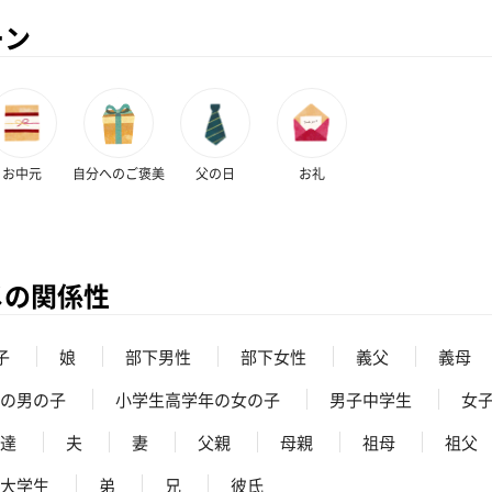
ーン
お中元
自分へのご褒美
父の日
お礼
メの関係性
子
娘
部下男性
部下女性
義父
義母
の男の子
小学生高学年の女の子
男子中学生
女
達
夫
妻
父親
母親
祖母
祖父
大学生
弟
兄
彼氏