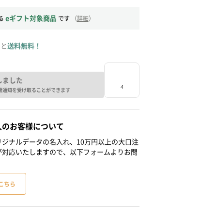
eギフト対象商品
る
です
（
詳細
）
ると
送料無料！
しました
荷通知を受け取ることができます
人のお客様について
ジナルデータの名入れ、10万円以上の大口注
が対応いたしますので、以下フォームよりお問
こちら