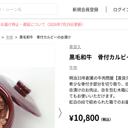
新規会員登録
ログイ
届け停止・遅延について（2026年7月29日更新）
>
>
牛肉
黒毛和牛 骨付カルビーの壺漬け
喜良久
黒毛和牛 骨付カルビ
牛肉
明治33年創業の牛肉問屋【喜良
希少な骨付き部分を切り取り、
壺漬けのお肉は、壺を包む木箱
てもお使いいただけます。
紅白の紐で絞められた箱でのお
¥10,800
（税込）