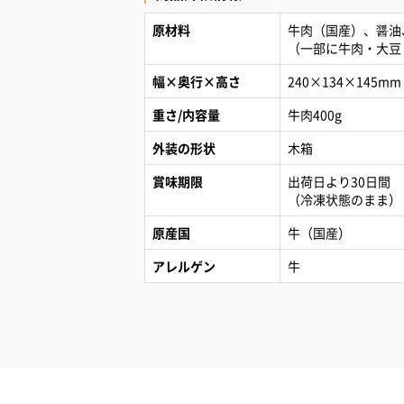
原材料
牛肉（国産）、醤油
（一部に牛肉・大豆
幅×奥行×高さ
240×134×145mm
重さ/内容量
牛肉400g
外装の形状
木箱
賞味期限
出荷日より30日間
（冷凍状態のまま）
原産国
牛（国産）
アレルゲン
牛