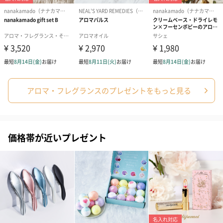
※本品は香立が付属しておりません。
ご使用の際は別途、香立・香皿・香炉など不燃性の容
器を使って焚いてください。
【内容量／内容物】
内容量：約95g
長さ：約9cm
【成分】
タブ粉、香料
It Beauté
【外装サイズ】
TEA
1箱：幅2.2cmX縦9cmX高さ12.1cm
アロマ・フレグランスのプレゼントをもっと見る
【賞味期限】
製造から2年
【購入者最低保証残存賞味期限】
2か月
【アレルゲン情報】
価格帯が近いプレゼント
なし
【原材料】
＜東方美人ローズ＞
発酵茶（台湾）、ローズレッド
＜桑の葉ジャスミン＞
発酵茶（台湾）、ローズレッド
＜黒文字レモングラス＞
黒文字（徳島県産）、レモングラス