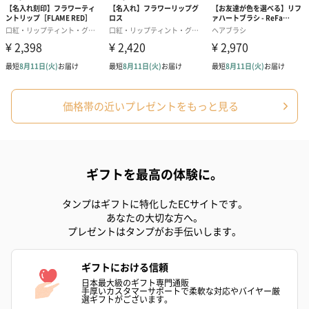
のしカード
商品の形質上、のしを直接添付できない商品にのし風のカードを
同梱します。
※のし下はご記入いただけません。
※カードのデザインは一部変更する場合があります。
価格帯の近いプレゼントをもっと見る
ギフトを最高の体験に。
結婚祝い（御結婚御
出産祝い（御出産御
内祝い_蝶結び
タンプはギフトに特化したECサイトです。
あなたの大切な方へ。
祝）（110円）
祝）（110円）
（110円）
プレゼントはタンプがお手伝いします。
ギフトにおける信頼
結婚祝いちょい足しギフト
日本最大級のギフト専門通販
手厚いカスタマーサポートで柔軟な対応やバイヤー厳
結婚祝いギフトへの＋αにおすすめです。新生活を彩るギフトオプ
選ギフトがございます。
ションをご用意いたしました。