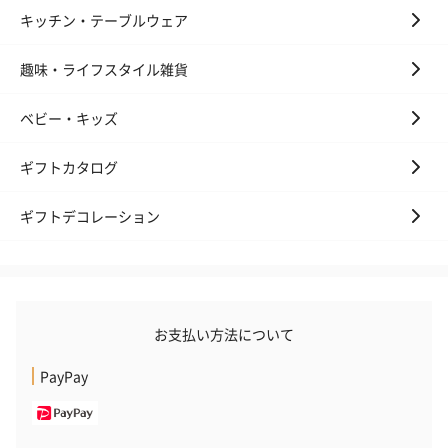
キッチン・テーブルウェア
生花
趣味・ライフスタイル雑貨
生花のブーケを同梱します。
※9-15時にご注文いただく場合、最短のお届け可能日が通常より
も1日遅くなります。
ベビー・キッズ
ギフトカタログ
ギフトデコレーション
シーズンブーケ（ひま
ブーケ（ホワイトグリ
ブーケ（ピン
わり）（1,880円）
ーン）（1,650円）
（1,650円）
お支払い方法について
PayPay
ドライフラワー・プリザーブドフラワー
自然のお花で作ったドライフラワー・プリザーブドフラワーを同