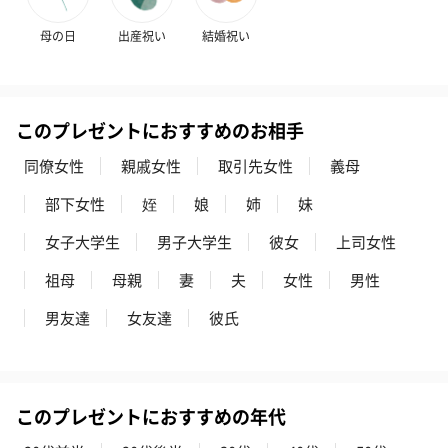
プレミアムビール イネ
実楽山田錦 特別純米
ジョニ－ウォ
母の日
出産祝い
結婚祝い
ディット（712円）
酒（655円）
ブラック１２年（
円）
このプレゼントにおすすめのお相手
メッセージカード（通常・写真・グリーティング）
同僚女性
親戚女性
取引先女性
義母
誕生日や結婚祝い・出産祝いなど、様々なシーンのメッセージカ
ードを同梱します。
部下女性
姪
娘
姉
妹
メッセージカードや封筒のデザインは一部変更する場合がありま
す。
女子大学生
男子大学生
彼女
上司女性
祖母
母親
妻
夫
女性
男性
男友達
女友達
彼氏
このプレゼントにおすすめの年代
写真付きメッセージカ
写真付きメッセージカ
【誕生日】Hap
ード（680円）
ード（Thank you）ピ
Birthday ホ