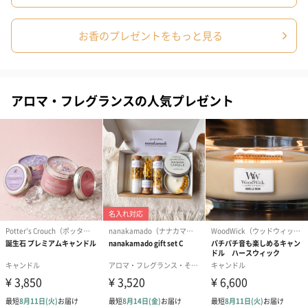
お香のプレゼントをもっと見る
It Beauté TEA（イットボーテ ティー）
It Beauté TEAは、美と健康をサポートする厳選した素材を通し
アロマ・フレグランスの人気プレゼント
て、毎日のリラックスタイムを価値ある時間として提供します。
日々の中で、ほんの少しのひと時を今の自分の美しさに気が付い
てもらえる時間に。
内側から輝く美しさが、心地よいお茶のひと時で育まれると信じ
ています。
ギフトボックスは2種類をご用意
シルバーBOX