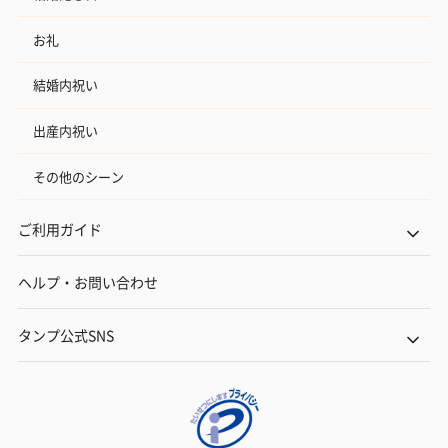
お礼
ゼリーバウム カット
麦わらパンダバウム
3層デザート 
（レモン＆紅茶）（432
（バナナ味）（540円）
ェ〜国産フル
結婚内祝い
円）
り〜 3号（86
出産内祝い
スキンケアグッズ
その他のシーン
スキンケアグッズを同梱してお届けします。
ご利用ガイド
ヘルプ・お問い合わせ
タンプ公式SNS
ハンドクリーム3本セッ
シャワージェル＆ハン
シャワージェ
ト【ありがとう】
ドクリーム（ピンクグ
ドクリーム（
（1,100円）
レープフルーツ）
ッシュローズ）（