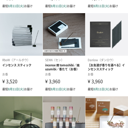
It Beauté TEAは、そんなあなたのための「美しさに気づく時間」
を提案します。
内側から輝くための、ほんの少しの贅沢なひととき。
まずは一杯のお茶から始めてみませんか。
選べる4種のフレーバー
【東方美人ローズ】気分をリラックスして華やかな気持ち
になりたい時に
台湾が誇る高級烏龍茶「東方美人」とロマンティックな香りのロ
ーズを贅沢にブレンド。
フルーティーな香りとまろやかな口当たり、そしてローズの華や
かな香りが織りなす優雅なひとときをお楽しみください。