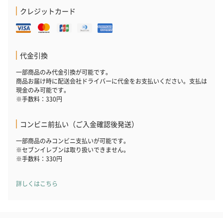
梱します。
クレジットカード
一部花材が写真と異なる場合がございます。予めご了承くださ
い。パッケージに入れてお届けします。
代金引換
一部商品のみ代金引換が可能です。
商品お届け時に配送会社ドライバーに代金をお支払いください。支払は
現金のみ可能です。
※手数料：330円
コンビニ前払い（ご入金確認後発送）
プリザーブドフラワー
プリザーブドフラワー
アミュレット 
ブーケ（ピンク）
ブーケ（ブルー）
ク）（1,500円
一部商品のみコンビニ支払いが可能です。
（2,580円）
（2,580円）
※セブンイレブンは取り扱いできません。
※手数料：330円
詳しくはこちら
ぬいぐるみ
愛らしいぬいぐるみを同梱してお届けします。
誕生日・記念日・出産祝いなどのシーンにおすすめです。