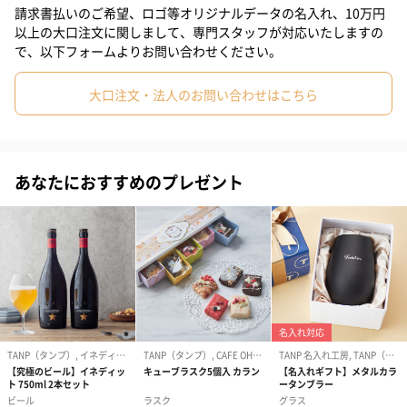
#母親
#妻
#夫
#女性
#男性
#男友達
#女友達
請求書払いのご希望、ロゴ等オリジナルデータの名入れ、10万円
5つの香りの種類
以上の大口注文に関しまして、専門スタッフが対応いたしますの
#彼氏
#20代前半
#20代後半
#30代
#40代
#50代
で、以下フォームよりお問い合わせください。
椿
#60代
#70代
#80代
#90代
大口注文・法人のお問い合わせはこちら
控えめで奥ゆかしいフルーティ・フローラルな椿の香り
あなたにおすすめのプレゼント
白檀
パウダリックでしっとりとした甘さの白檀の香り
金木犀
フルーティさがあるかわいらしい金木犀の香り