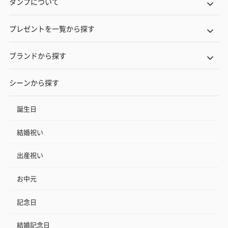
タンプについて
プレゼントを一覧から探す
アールグレイ（HAPPY
アールグレイティー
フルーツティー
ブランドから探す
BIRTHDAY TO YOU）
（660円）
円）
（660円）
シーンから探す
誕生日
スイーツ
結婚祝い
スイーツを同梱してお届けいたします。ギフトへの＋αにおすすめ
です。
出産祝い
お中元
記念日
結婚記念日