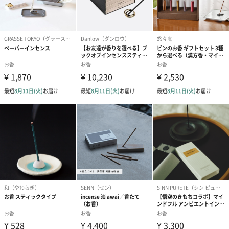
お香は少し離れたところから漂ってくるほ のかな香りをお楽しみ
ください。
日本香堂
『青雲』『毎日香』をはじめとするお線香や、お香・フレグラン
ス商品の製造販売を手がけるメーカー。約450年の歴史を持つ日本
香堂グループの中核企業として、『香りあるこころ豊かな暮ら
し』をテーマに、日本独自の香文化や供養文化の継承・発展に取
り組んでいます。
It Beauté TEA
目まぐるしく過ぎる毎日の中で、つい自分のことは後回しになっ
ていませんか？