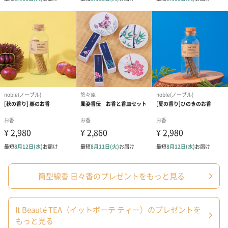
レンドティー。
クロモジの独特な香りとレモングラスのシトラス感が見事に調和
し、暑さが続く日々や体を温めたい日、どんなときでも気分転換
にぴったりな一杯に仕上がりました。
※ノンカフェイン
【長命草高麗人参】元気に活力のある日々を送りたい時に
若々しさのサポートや活力チャージにおすすめの長命草と高麗人
参のブレンド。
「長寿の島」として知られる喜界島の潮風と太陽をたっぷり浴び
筒型線香 日々香のプレゼントをもっと見る
て育った長命草と、古くから薬草として親しまれた高麗人参。自
然の恵みと伝統の力が織りなすパワーを感じていただけます。
It Beauté TEA（イットボーテ ティー）のプレゼントを
もっと見る
※ノンカフェイン