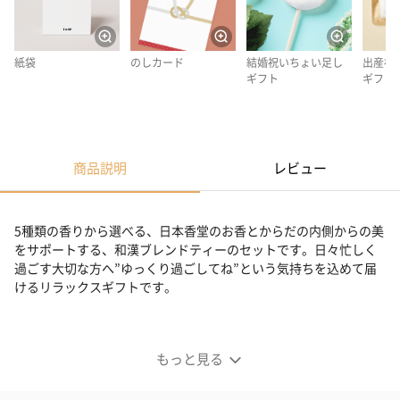
紙袋
のしカード
結婚祝いちょい足し
出産祝
ギフト
ギフト
商品説明
レビュー
5種類の香りから選べる、日本香堂のお香とからだの内側からの美
をサポートする、和漢ブレンドティーのセットです。日々忙しく
過ごす大切な方へ”ゆっくり過ごしてね”という気持ちを込めて届
けるリラックスギフトです。
【忙しい方へ贈りたい】お香と和漢茶のリラックスギフト
もっと見る
セット内容（ギフトBOX入り）