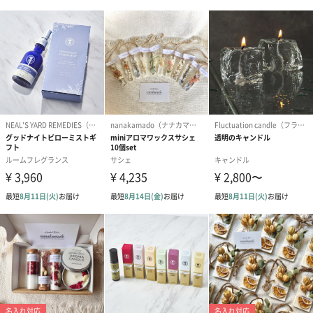
ピンクBOX
商品詳細情報
日々香
【外装サイズ】
幅6.5cmX縦10.5cmX高さ6.5cm
【使用方法】
お線香の先端に火をつけ、炎を消し、くゆらせてくだ
さい。
お香は少し離れたところから漂ってくるほのかな香り
をお楽しみください。
【ご使用上の注意】
※お線香・お香用の香立、香炉、又は陶器や金属など
の灰が受けられるお皿等を別途ご用意の上ご使用くだ
さい。
※火の取扱いには十分気を付けてください。
※お子様やペットの手の届かない所で使用・保管して
ください。
※用途以外に使用しないでください。
※本品は香原料に天産物を使用しており、稀にお香の
表面が変色したり、
結晶が出ることがありますが香りの品質には問題あり
ません。
※食べ物ではありません。