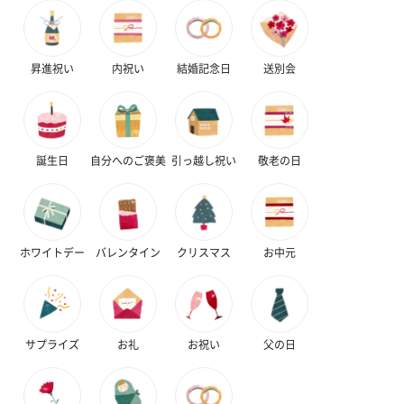
スタイ（ブルー）
ソックス（ピンク）
ソックス（ブ
昇進祝い
内祝い
結婚記念日
送別会
（2,310円）
（1,650円）
（1,650円）
誕生日
自分へのご褒美
引っ越し祝い
敬老の日
お酒
お酒を同梱してお届けいたします。
※20歳未満の方への酒類の販売はいたしません。
ホワイトデー
バレンタイン
クリスマス
お中元
サプライズ
お礼
お祝い
父の日