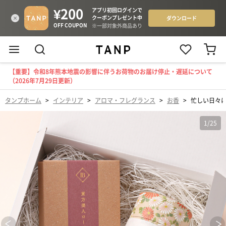
【重要】令和8年熊本地震の影響に伴うお荷物のお届け停止・遅延について
（2026年7月29日更新）
タンプホーム
>
インテリア
>
アロマ・フレグランス
>
お香
>
忙しい日々
1
/
25