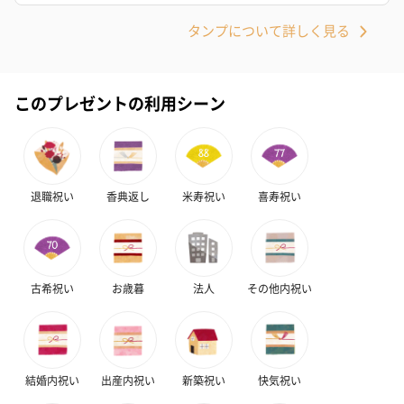
タンプについて詳しく見る
このプレゼントの利用シーン
ノンカフェインフルー
葉酸入りデカフェコー
カフェインレ
ツティー（562円）
ヒー（875円）
ー（519円）
退職祝い
香典返し
米寿祝い
喜寿祝い
ベビーグッズ
出産祝いギフトへの＋αにおすすめです。新生児〜1歳ごろまでの
赤ちゃん向けのアイテムをご用意しました。
古希祝い
お歳暮
法人
その他内祝い
商品と同梱してお届けいたします。
結婚内祝い
出産内祝い
新築祝い
快気祝い