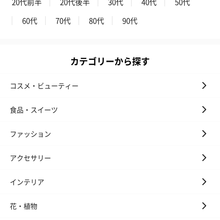
20代前半
20代後半
30代
40代
50代
ンク（680円）
刷なし）（11
60代
70代
80代
90代
ひとつで完成！おまとめギフトセット
カテゴリーから探す
バイヤーがシーン・テーマ・デザインを厳選し、2〜4点の雑貨を
センス良くコーディネート。
迷う手間なく、開けた瞬間喜ばれる洗練された贈り物が、これひ
コスメ・ビューティー
とつで完成します。クリスマス、誕生日、お礼などのシーンへ。
食品・スイーツ
ファッション
アクセサリー
インテリア
「ありがとう」を贈る、ミモ
感謝を伝える、タオルベアと
ザのプチギフト（1,680円）
バスソルトセット（1,111円）
花・植物