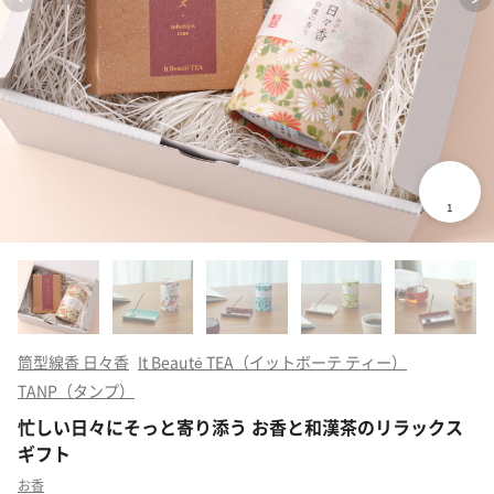
筒型線香 日々香
It Beauté TEA（イットボーテ ティー）
TANP（タンプ）
忙しい日々にそっと寄り添う お香と和漢茶のリラックス
ギフト
お香