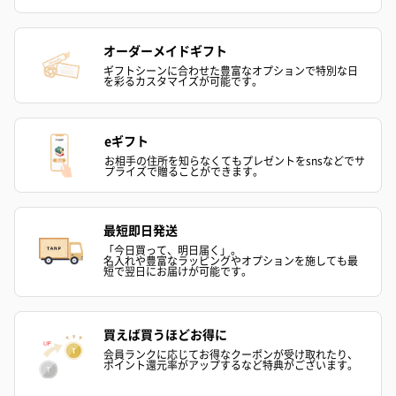
商品と同梱してお届けいたします。
オーダーメイドギフト
ギフトシーンに合わせた豊富なオプションで特別な日
を彩るカスタマイズが可能です。
eギフト
お相手の住所を知らなくてもプレゼントをsnsなどでサ
プライズで贈ることができます。
ブライダルロリポップ
ブライダルロリポップ
今治タオルケ
ドレス（いちご味)
タキシード（コーラ味)
ンドタオル・
（1,122円）
（1,122円）
タオル）（3,4
最短即日発送
「今日買って、明日届く」。
名入れや豊富なラッピングやオプションを施しても最
短で翌日にお届けが可能です。
出産祝いちょい足しギフト
出産祝いギフトへの＋αにおすすめです。お母様にもお子様にも嬉
買えば買うほどお得に
しいギフトオプションをご用意いたしました。
会員ランクに応じてお得なクーポンが受け取れたり、
商品と同梱してお届けいたします。
ポイント還元率がアップするなど特典がございます。