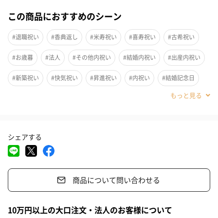
・日々香 ×1
この商品におすすめのシーン
・It Beauté TEA 和漢ブレンドティー ×1
#退職祝い
#香典返し
#米寿祝い
#喜寿祝い
#古希祝い
煙が少ないながらも、香りがしっかりと残る日本香堂の「日々
#お歳暮
#法人
#その他内祝い
#結婚内祝い
#出産内祝い
香」とアジアや日本の伝統的な健康素材を、ハーブや紅茶と合わ
せて美味しく仕上げた、心と体を労わる特別なブレンドティー「It
#新築祝い
#快気祝い
#昇進祝い
#内祝い
#結婚記念日
Beauté TEA」をセットにしました。
#送別会
#誕生日
#自分へのご褒美
#引っ越し祝い
#敬老の日
#ホワイトデー
#バレンタイン
#クリスマス
日本香堂「日々香」
シェアする
#お中元
#サプライズ
#お礼
#お祝い
#父の日
#母の日
#出産祝い
#結婚祝い
#同僚女性
#親戚女性
煙が少ないながらも、香りがしっかりと残るよう、低い温度でじ
っくりと乾燥させ、丁寧に仕上げられた筒形のお香です。
商品について問い合わせる
#取引先女性
#義母
#部下女性
#姪
#娘
#姉
#妹
日々の暮らしにやさしく寄り添う香りです。
#女子大学生
#男子大学生
#彼女
#上司女性
#祖母
10万円以上の大口注文・法人のお客様について