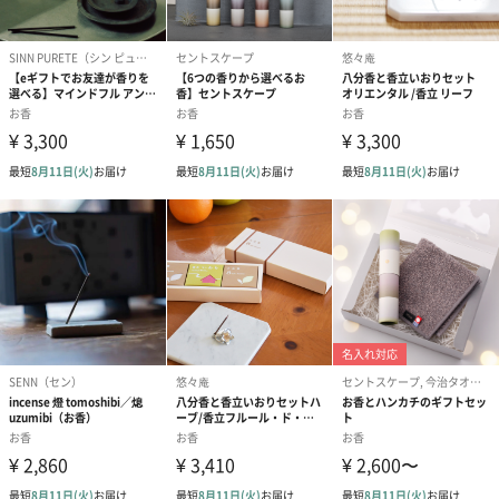
【桑の葉ジャスミン】心と身体のバランスを取り すっきり
したい時に
美容と健康に高い関心を寄せる方におすすめの桑の葉ジャスミ
ン。
桑の葉の豊富な栄養価と、ジャスミンの上品な香りは、心身を優
しくリフレッシュさせてくれます。
桑の葉の恵みとジャスミンの香りのハーモニーで何気ないティー
タイムを上質な時間に。
【黒文字レモングラス】ストレスを和らげリフレッシュし
たい時に
国産のクロモジとレモングラスを組み合わせた爽快感あふれるブ