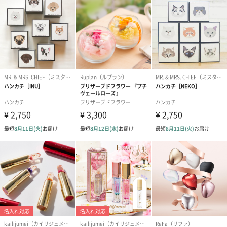
ダンボール装飾（ひま
ダンボール装飾（チュ
ダンボール装
わり）（720円）
ーリップ）（720円）
イトピンク×
ト）（580円）
紙袋
お渡し用の紙袋です。
商品に合わせたサイズをお届けします。
あり（280円）