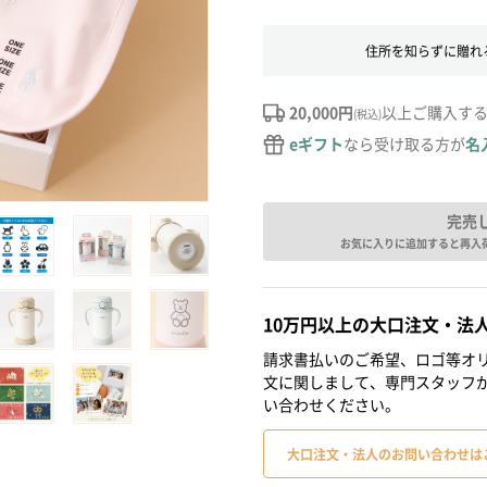
住所を知らずに贈れ
20,000円
以上ご購入す
(税込)
eギフト
なら受け取る方が
名
完売
お気に入りに追加すると再入
10万円以上の大口注文・法
請求書払いのご希望、ロゴ等オリ
文に関しまして、専門スタッフ
い合わせください。
大口注文・法人のお問い合わせは