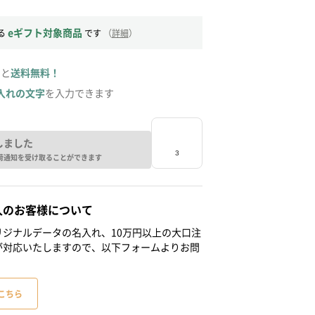
eギフト対象商品
る
です
（
詳細
）
ると
送料無料！
入れの文字
を入力できます
しました
荷通知を受け取ることができます
人のお客様について
ジナルデータの名入れ、10万円以上の大口注
が対応いたしますので、以下フォームよりお問
こちら