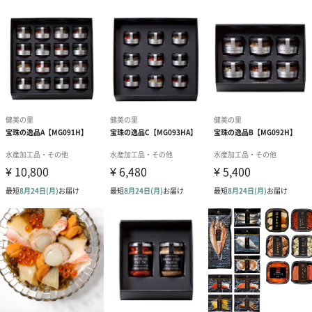
旬の時期に獲れた北海道産の秋鮭を塩漬けにし寝かせます。余分
な水分の抜けた秋鮭は旨みが凝縮されます。さらに細きりの昆布
で〆ます。昆布の旨みと鮭の旨みの相性は抜群。ご飯のお供はも
ちろん、お茶漬けにしても美味しく召し上げれます。
昆布〆鱈山椒50g ×1
旬の時期に獲れた北海道産の真鱈「まだら」を塩漬けにし寝かせ
ます。余分な水分の抜けた真鱈は旨みが凝縮されます。さらに細
きりの昆布で〆ます。昆布の旨みと真鱈の旨みの相性は抜群。風
味豊かな山椒で仕上げました。ご飯のお供はもちろん、お茶漬け
にしても美味しく召し上げれます。
商品詳細情報