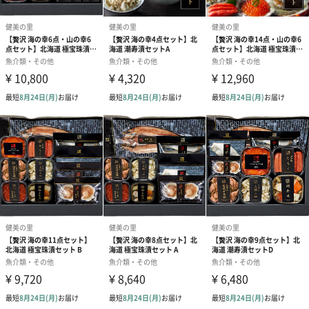
極宝珠漬 北海道”海の宝箱”50g ×1
具材には北海道産のこだわりの素材バフンウニ・蝦夷アワビ・ず
わいがに・数の子・いくらを使用。
さらに北海道産の昆布を贅沢に使用しました。
完熟たらこ60g ×1
眩しく輝く色が鮮度の証。
原卵の鮮度と完熟にこだわり秘伝の調味液に漬け込んだ一品で
す。
昆布〆塩蔵新巻鮭50g ×1