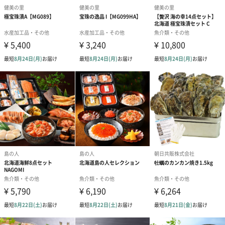
外装サイズ
幅340×奥行340×高さ55mm
賞味期限／消
出荷より冷凍90日
費期限
購入者最低保
冷凍80日
証残存賞味期
限
アレルゲン情
アレルギー物質8品目：小麦・かに
報
配送方法（常
冷凍
温・冷凍・冷
蔵）
内容量／数量
ずわいがに甲羅盛５０ｇ×2、真ほっけ【羅臼産】×
１、こまい【北海道産】３尾入×１、極宝珠漬５０g、
完熟たらこ６０g、昆布〆塩蔵新巻鮭５０ｇ、昆布〆鱈
山椒５０ｇ×各１