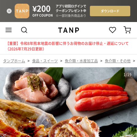
【重要】令和8年熊本地震の影響に伴うお荷物のお届け停止・遅延について
（2026年7月29日更新）
タンプホーム
>
食品・スイーツ
>
魚介類・水産加工品
>
魚介類・その他
>
1
/
19