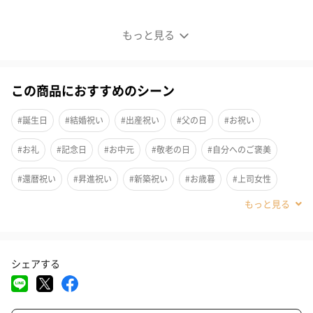
【タンプ限定セット】北海道 極宝珠漬セット＆ずわいが
もっと見る
に甲羅盛
この商品におすすめのシーン
タンプ限定の贅沢な海鮮セット。北海道の名品「極宝珠漬」と
「ずわいがに甲羅盛り」が一度に楽しめる豪華ギフトです。最高
#誕生日
#結婚祝い
#出産祝い
#父の日
#お祝い
の酒の肴・ご飯のお供を、父の日やお祝いに贈りませんか？
#お礼
#記念日
#お中元
#敬老の日
#自分へのご褒美
#還暦祝い
#昇進祝い
#新築祝い
#お歳暮
#上司女性
セット内容
#親戚女性
#親戚男性
#取引先女性
#取引先男性
#義母
#義父
#姉
#妹
#兄
#弟
#上司男性
#彼氏
ずわいがに甲羅盛50g ×2
シェアする
#祖父
#祖母
#母親
#父親
#妻
#夫
#女性
ずわいがにの甘みたっぷりのほぐし身とぷりっとした食感の棒
#男性
#男友達
#女友達
#20代後半
#30代
#40代
肉、濃厚な蟹味噌を贅沢に甲羅に詰めました。