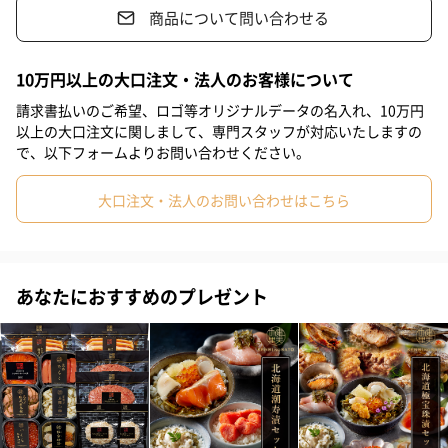
上品な甘みと繊細な味わいが特徴です。
商品について問い合わせる
#50代
#60代
#70代
#80代
#90代
10万円以上の大口注文・法人のお客様について
真ほっけ【羅臼産】 ×1
請求書払いのご希望、ロゴ等オリジナルデータの名入れ、10万円
以上の大口注文に関しまして、専門スタッフが対応いたしますの
オホーツクの海で厳しい荒波にもまれ身が締まり丸々と太った魚
で、以下フォームよりお問い合わせください。
のみを使用。
大口注文・法人のお問い合わせはこちら
こまい【北海道産】3尾入 ×1
あなたにおすすめのプレゼント
こまいと言えば「一夜干し」と言われるほど、食べ方として一夜
干しが有名です。
その身は炙るとほぐれ易く、ホクホクとした食感と凝縮された旨
みが楽しめます。