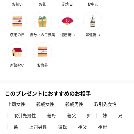
お祝い
お礼
記念日
お中元
敬老の日
自分へのご褒美
還暦祝い
昇進祝い
新築祝い
お歳暮
このプレゼントにおすすめのお相手
上司女性
親戚女性
親戚男性
取引先女性
取引先男性
義母
義父
姉
妹
兄
弟
上司男性
彼氏
祖父
祖母