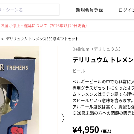
新規会員登録
ログイ
届け停止・遅延について（2026年7月29日更新）
>
デリリュウム トレメンス330瓶 ギフトセット
Delirium（デリリュウム）
デリリュウム トレメン
ビール
ベルギービールの中でも非常に人
専用グラスがセットになったオ
ムトレメンスはラテン語で心理
のビールという意味を含みます
アルコール度数は高く、炭酸も
※20歳未満の方への酒類の販売
¥4,950
（税込）