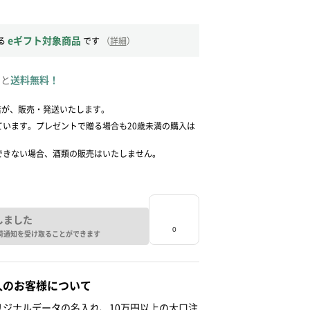
eギフト対象商品
る
です
（
詳細
）
ると
送料無料！
店が、販売・発送いたします。
ています。プレゼントで贈る場合も20歳未満の購入は
できない場合、酒類の販売はいたしません。
しました
荷通知を受け取ることができます
人のお客様について
ジナルデータの名入れ、10万円以上の大口注